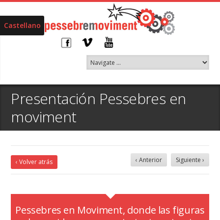
Castellano
Presentación Pessebres en
moviment
‹ Anterior
Siguiente ›
‹ Volver atrás
Pessebres en Moviment, donde las figuras