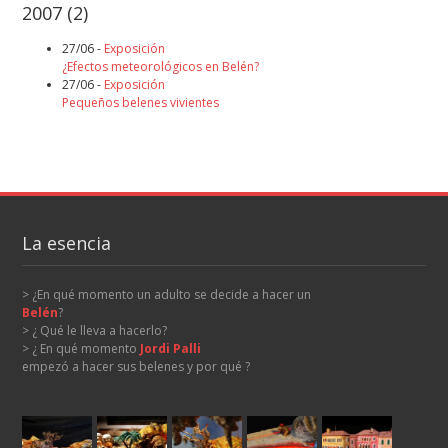
2007
(2)
27/06 -
Exposición
¿Efectos meteorológicos en Belén?
27/06 -
Exposición
Pequeños belenes vivientes
La esencia
> ¿En qué momento un adulto se decide a hacer un
Belén
?
> ¿ Qué le lleva a hacerlo?
> ¿ En qué momento
Jordi Palli
empezó a hacer sus belenes y por qué ?