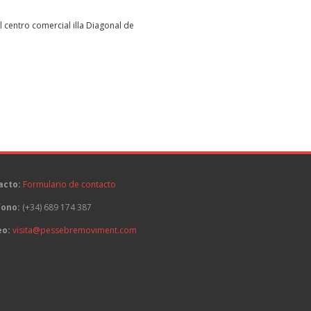
 centro comercial illa Diagonal de
acto:
Formulario de contacto
fono:
(+34) 689 174 387
eo:
visita@pessebremoviment.com