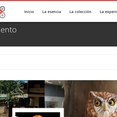
Inicio
La esencia
La colección
La experi
iento