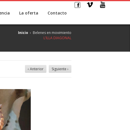
encia
La oferta
Contacto
Inicio
›
Belenes en movimiento
L’ILLA DIAGONAL
‹ Anterior
Siguiente ›