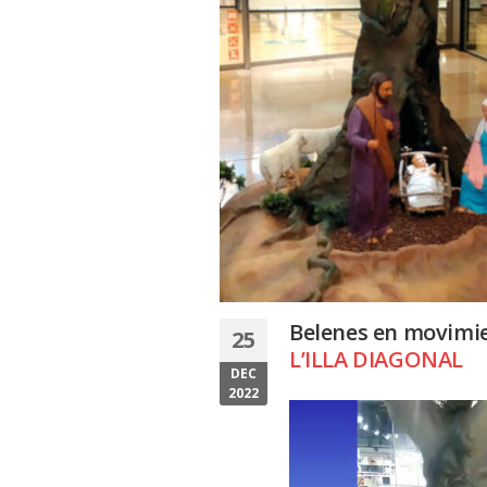
Belenes en movimi
25
L’ILLA DIAGONAL
DEC
2022