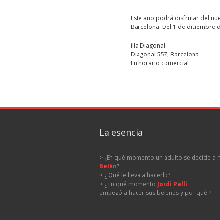
Este año podrá disfrutar del nu
Barcelona. Del 1 de diciembre 
illa Diagonal
Diagonal 557, Barcelona
En horario comercial
La esencia
> ¿En qué momento un adulto se decide a 
Belén
?
> ¿ Qué le lleva a hacerlo?
> ¿ En qué momento
Jordi Palli
empezó a hacer sus belenes y por qué ?