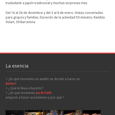
trasladarte a Japón tradicional y muchas sorpresas más.
Del 16 al 26 de diciembre y del 3 al 8 de enero. Visitas concertadas
para grupos y familias. Duración de la actividad 50 minutos. Rambla
Volart, 39 Barcelona
La esencia
> ¿En qué momento un adulto se decide a hacer un
Belén
?
> ¿ Qué le lleva a hacerlo?
> ¿ En qué momento
Jordi Palli
empezó a hacer sus belenes y por qué ?