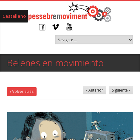
Castellano
Belenes en movimiento
‹ Anterior
Siguiente ›
‹ Volver atrás