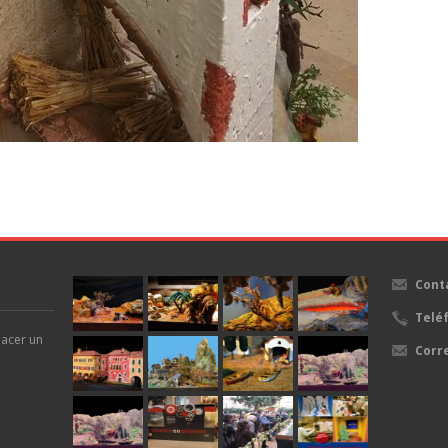
Cont
Telé
hacer un
Corr