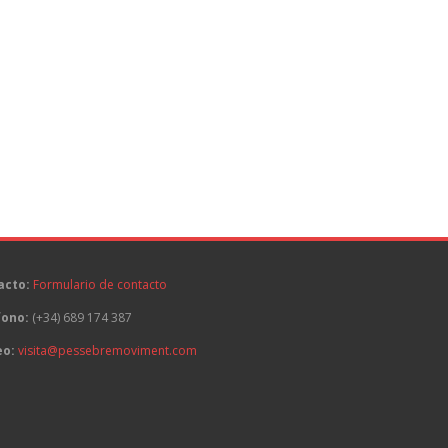
acto:
Formulario de contacto
fono:
(+34) 689 174 387
eo:
visita@pessebremoviment.com