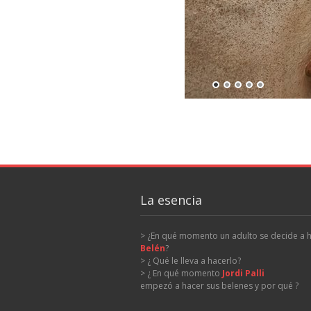
La esencia
> ¿En qué momento un adulto se decide a 
Belén
?
> ¿ Qué le lleva a hacerlo?
> ¿ En qué momento
Jordi Palli
empezó a hacer sus belenes y por qué ?