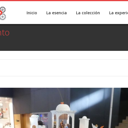
Inicio
La esencia
La colección
La experi
nto