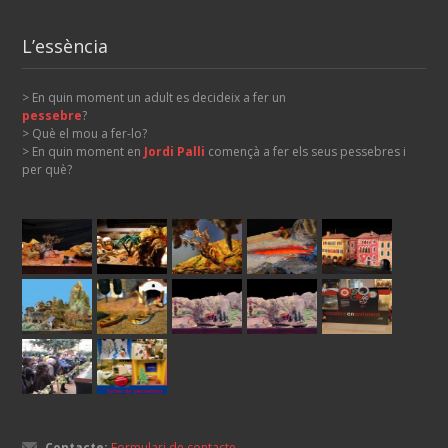
L’essència
> En quin moment un adult es decideix a fer un
pessebre
?
> Què el mou a fer-lo?
> En quin moment en
Jordi Palli
començà a fer els seus pessebres i
per què?
Contacte:
Formulari de contacte