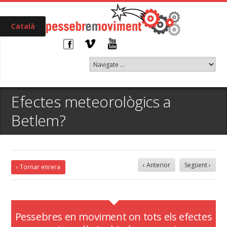
Català
Efectes meteorològics a
Betlem?
‹ Anterior
Següent ›
‹ Tornar enrera
Pessebres en moviment on tots els efectes