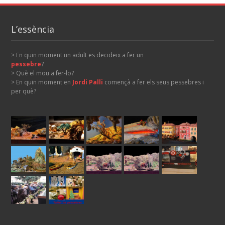
L’essència
> En quin moment un adult es decideix a fer un
pessebre
?
> Què el mou a fer-lo?
> En quin moment en
Jordi Palli
començà a fer els seus pessebres i
per què?