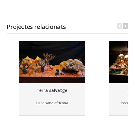
Projectes relacionats
Terra salvatge
Ter
La sabana africana
Inspirat