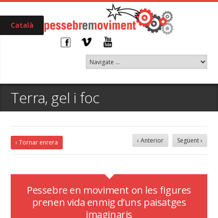
Català
Terra, gel i foc
‹ Anterior
Següent ›
‹ Tornar enrera
Pessebre en moviment on les figures
prenen vida enmig d’uns paisatges
imaginaris