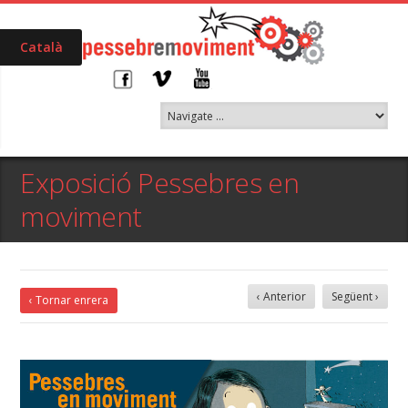
Català
Exposició Pessebres en
moviment
‹ Anterior
Següent ›
‹ Tornar enrera