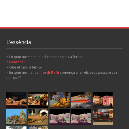
L’essència
> En quin moment un adult es decideix a fer un
pessebre
?
> Què el mou a fer-lo?
> En quin moment en
Jordi Palli
començà a fer els seus pessebres i
per què?