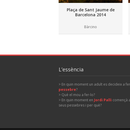
Bàrcino
L’essència
> En quin moment un adult es decideix a fe
pessebre
?
> Què el mou a fer-lo?
> En quin moment en
Jordi Palli
començà a 
seus pessebres i per què?
Copyright © 2013 Pessebres en moviment. By