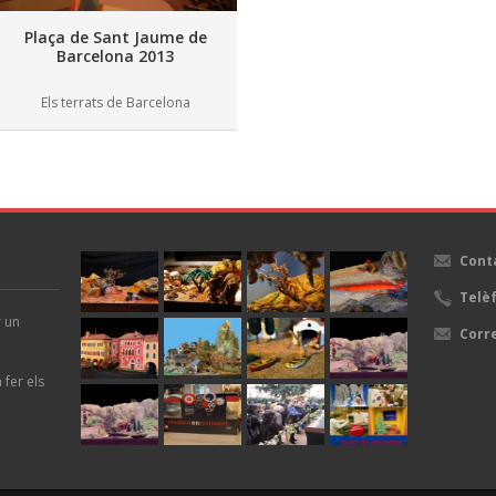
Els terrats de Barcelona
Cont
Telè
r un
Corr
fer els
On Disseny Web
.