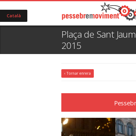
Català
Plaça de Sant Jau
2015
‹ Tornar enrera
Pessebr