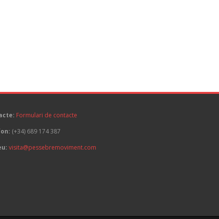
acte:
Formulari de contacte
fon:
(+34) 689 174 387
eu:
visita@pessebremoviment.com