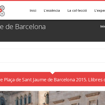
Inici
L’essència
La col·lecció
L’expe
me de Barcelona
Ini
e Plaça de Sant Jaume de Barcelona 2015. Llibres 