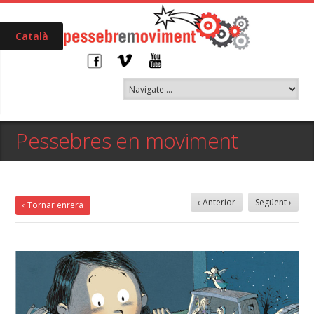
Català
Pessebres en moviment
‹ Anterior
Següent ›
‹ Tornar enrera