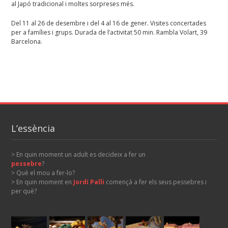
al Japó tradicional i moltes sorpreses més.
Del 11 al 26 de desembre i del 4 al 16 de gener. Visites concertades
per a famílies i grups. Durada de l’activitat 50 min. Rambla Volart, 39
Barcelona.
L’essència
> En quin moment un adult es decideix a fer un
pessebre
?
> Què el mou a fer-lo?
> En quin moment en
Jordi Palli
començà a fer els seus pessebres i
per què?