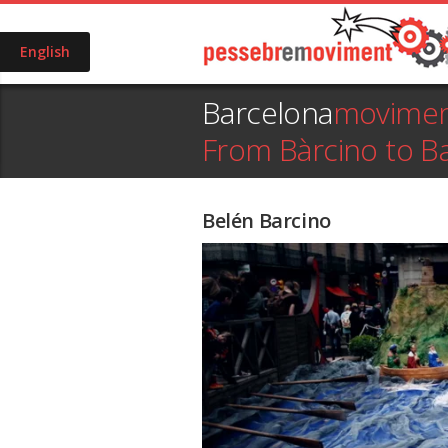
English
Barcelona
movime
From Bàrcino to B
Belén Barcino