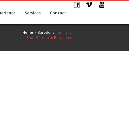
perience
Services
Contact
Home
›
Barcelona
moviment
From Bàrcino to Barcelona