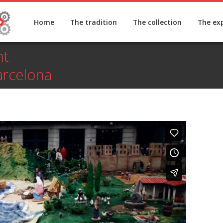
Home
The tradition
The collection
The ex
nt
arcelona