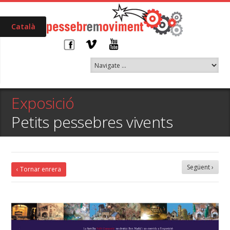
Català
Exposició
Petits pessebres vivents
Següent ›
‹ Tornar enrera