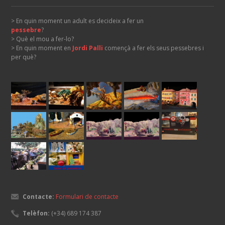
> En quin moment un adult es decideix a fer un
pessebre
?
> Què el mou a fer-lo?
> En quin moment en
Jordi Palli
començà a fer els seus pessebres i
per què?
Contacte:
Formulari de contacte
Telèfon:
(+34) 689 174 387