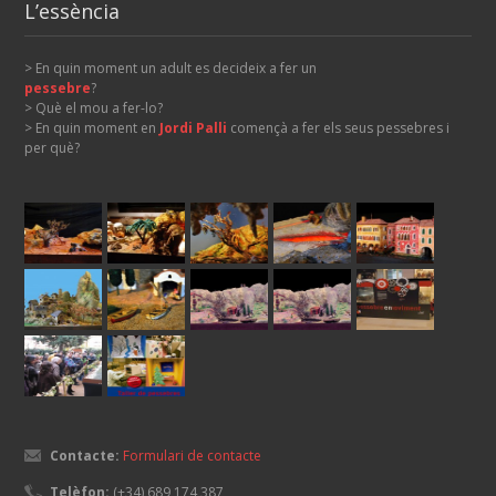
L’essència
> En quin moment un adult es decideix a fer un
pessebre
?
> Què el mou a fer-lo?
> En quin moment en
Jordi Palli
començà a fer els seus pessebres i
per què?
Contacte:
Formulari de contacte
Telèfon:
(+34) 689 174 387