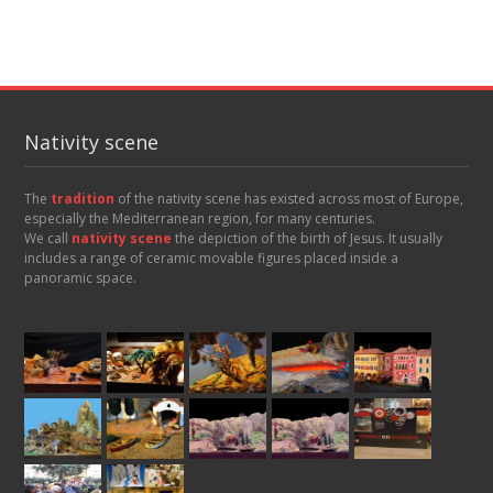
Nativity scene
The
tradition
of the nativity scene has existed across most of Europe,
especially the Mediterranean region, for many centuries.
We call
nativity scene
the depiction of the birth of Jesus. It usually
includes a range of ceramic movable figures placed inside a
panoramic space.